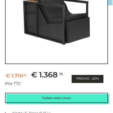
€ 1.368
75
€ 1.710
94
PROMO: -20%
Prix TTC