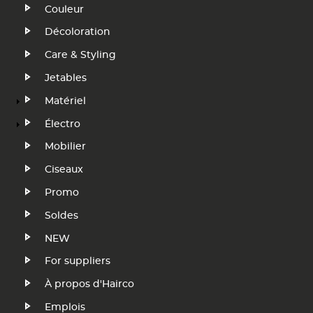
Navigation
Couleur
Décoloration
FR
Care & Styling
Jetables
Matériel
Électro
Mobilier
Ciseaux
Promo
Soldes
NEW
Footer
For suppliers
Menu
À propos d'Hairco
Emplois