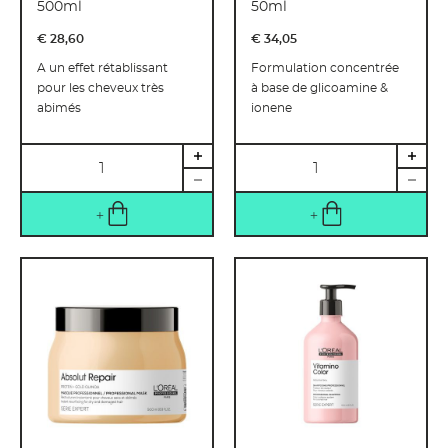
500ml
50ml
€ 28
,
60
€ 34
,
05
A un effet rétablissant
Formulation concentrée
pour les cheveux très
à base de glicoamine &
abimés
ionene
Quantité
Quantité