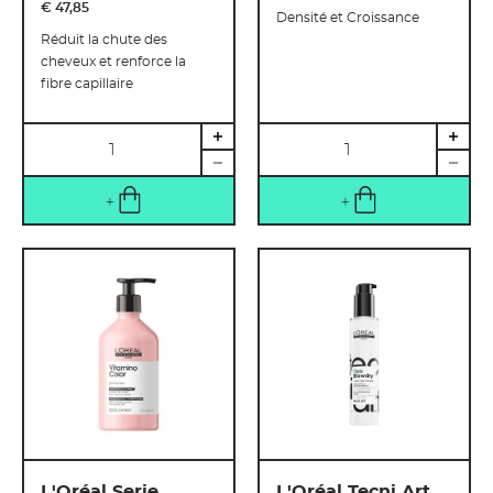
€ 47
,
85
Densité et Croissance
Réduit la chute des
cheveux et renforce la
fibre capillaire
Quantité
Quantité
L'Oréal Serie
L'Oréal Tecni.Art