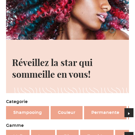
Réveillez la star qui
sommeille en vous!
Categorie
n
Shampooing
Couleur
Permanente
Gamme