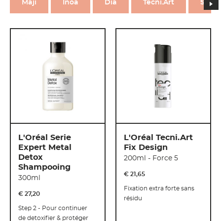
n
Maji
Inoa
Dia
Tecni.Art
Serie
L'Oréal Serie
L'Oréal Tecni.Art
Expert Metal
Fix Design
Detox
200ml - Force 5
Shampooing
€ 21
,
65
300ml
Fixation extra forte sans
€ 27
,
20
résidu
Step 2 - Pour continuer
de detoxifier & protéger