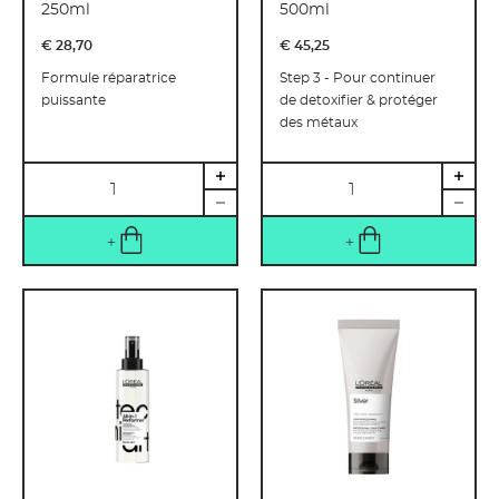
250ml
500ml
€ 28
,
70
€ 45
,
25
Formule réparatrice
Step 3 - Pour continuer
puissante
de detoxifier & protéger
des métaux
Quantité
Quantité