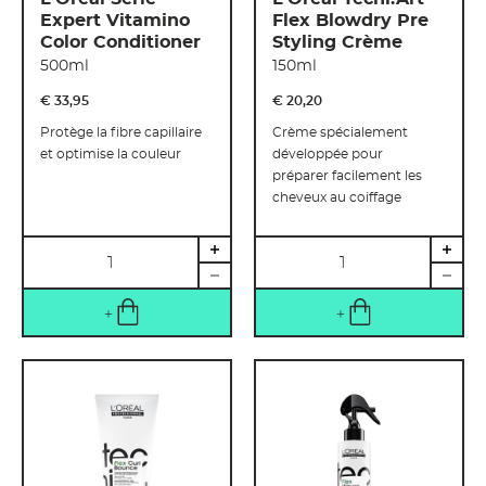
Expert Vitamino
Flex Blowdry Pre
Color Conditioner
Styling Crème
500ml
150ml
€ 33
,
95
€ 20
,
20
Protège la fibre capillaire
Crème spécialement
et optimise la couleur
développée pour
préparer facilement les
cheveux au coiffage
Quantité
Quantité