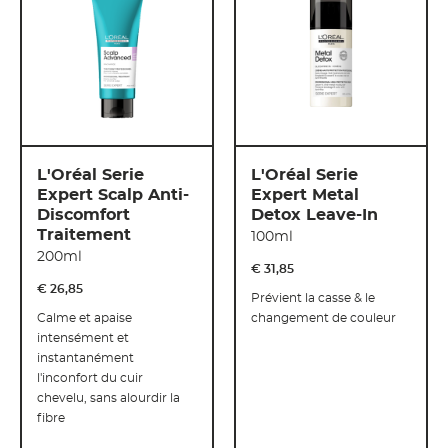
L'Oréal Serie
L'Oréal Serie
Expert Scalp Anti-
Expert Metal
Discomfort
Detox Leave-In
Traitement
100ml
200ml
€ 31
,
85
€ 26
,
85
Prévient la casse & le
Calme et apaise
changement de couleur
intensément et
instantanément
l'inconfort du cuir
chevelu, sans alourdir la
fibre