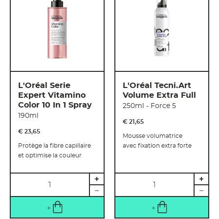
L'Oréal Serie
L'Oréal Tecni.Art
Expert Vitamino
Volume Extra Full
Color 10 In 1 Spray
250ml - Force 5
190ml
€ 21
,
65
€ 23
,
65
Mousse volumatrice
Protège la fibre capillaire
avec fixation extra forte
et optimise la couleur
Quantité
Quantité