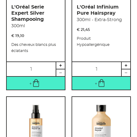
L'Oréal Serie
L'Oréal Infinium
Expert Silver
Pure Hairspray
Shampooing
300ml - Extra-Strong
300ml
€ 21
,
45
€ 19
,
10
Produit
Des cheveux blancs plus
Hypoallergénique
éclatants
Quantité
Quantité