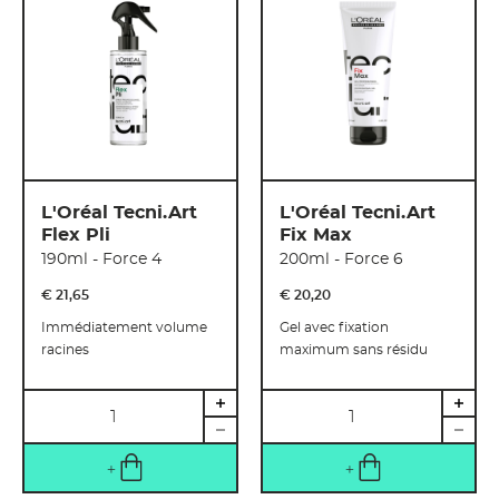
L'Oréal Tecni.Art
L'Oréal Tecni.Art
Flex Pli
Fix Max
190ml - Force 4
200ml - Force 6
€ 21
,
65
€ 20
,
20
Immédiatement volume
Gel avec fixation
racines
maximum sans résidu
Quantité
Quantité