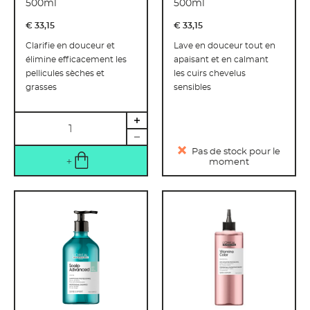
500ml
500ml
€ 33
,
15
€ 33
,
15
Clarifie en douceur et
Lave en douceur tout en
élimine efficacement les
apaisant et en calmant
pellicules sèches et
les cuirs chevelus
grasses
sensibles
Quantité
Pas de stock pour le
moment