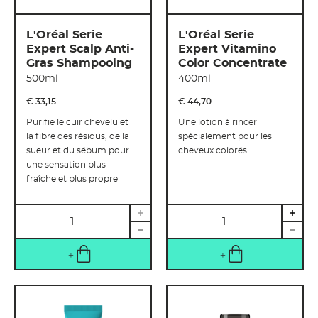
L'Oréal Serie
L'Oréal Serie
Expert Scalp Anti-
Expert Vitamino
Gras Shampooing
Color Concentrate
500ml
400ml
€ 33
,
15
€ 44
,
70
Purifie le cuir chevelu et
Une lotion à rincer
la fibre des résidus, de la
spécialement pour les
sueur et du sébum pour
cheveux colorés
une sensation plus
fraîche et plus propre
Quantité
Quantité