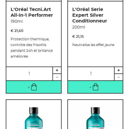
L'Oréal Tecni.Art
L'Oréal Serie
All-in-1 Performer
Expert Silver
Conditionneur
190ml
200ml
€ 21
,
60
€ 21
,
15
Protection thermique,
contrôle des frisottis
Neutralise les effet jaune
pendant 24h et brillance
améliorée
Quantité
Quantité