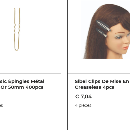
ic Épingles Métal
Sibel Clips De Mise En 
 Or 50mm 400pcs
Creaseless 4pcs
8
€ 7
,
04
es
4 pièces