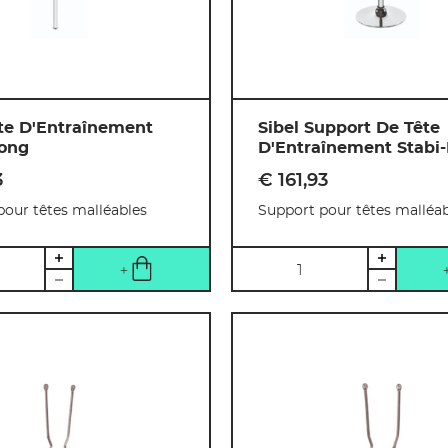
te D'Entraînement
Sibel Support De Tête
Long
D'Entraînement Stabi-
3
€ 161
,
93
pour têtes malléables
Support pour têtes malléab
Quantité