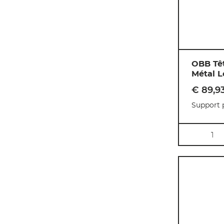
OBB Tê
Métal 
€ 89
,
9
Support 
Quantité