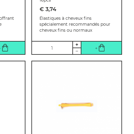
16pcs
€ 3
,
74
offrant
Élastiques à cheveux fins
e
spécialement recommandés pour
cheveux fins ou normaux
Quantité