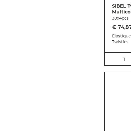
SIBEL T
Multico
30x4pcs
€ 74
,
8
Élastique
Twisties
Quantité