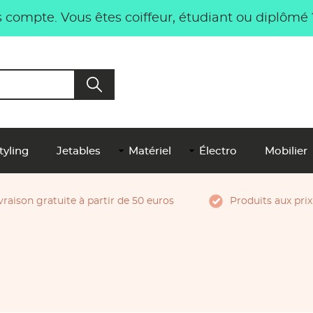
compte. Vous êtes coiffeur, étudiant ou diplômé
tyling
Jetables
Matériel
Électro
Mobilier
vraison gratuite à partir de 50 euros
Produits aux prix