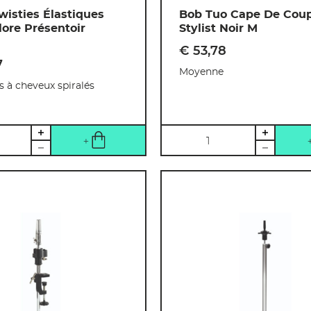
wisties Élastiques
Bob Tuo Cape De Cou
lore Présentoir
Stylist Noir M
€ 53
,
78
7
Moyenne
s à cheveux spiralés
Quantité