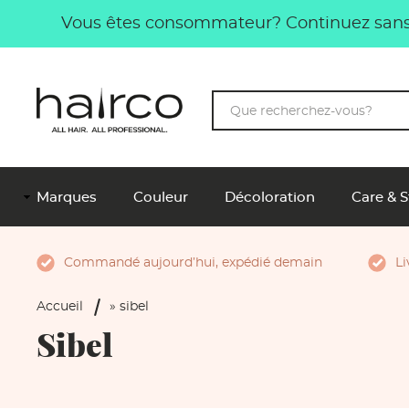
Aller au contenu principal
Vous êtes consommateur? Continuez sans 
Mots-
clés
Main
Marques
Couleur
Décoloration
Care & S
Navigation
FR
Commandé aujourd’hui, expédié demain
Li
Pourquoi Hairco?
Fil
Accueil
sibel
d'Ariane
Sibel