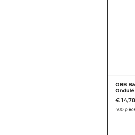
OBB Bas
Ondulé
€ 14
,
7
400 pièc