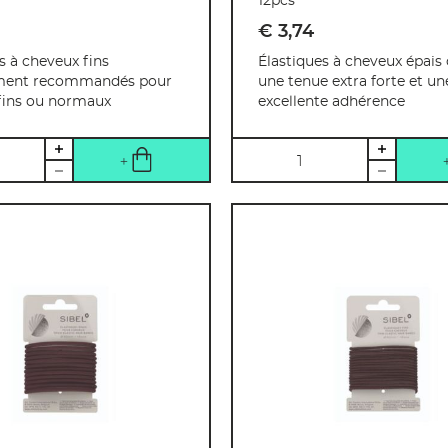
12pcs
€ 3
,
74
s à cheveux fins
Élastiques à cheveux épais 
ement recommandés pour
une tenue extra forte et un
fins ou normaux
excellente adhérence
Quantité