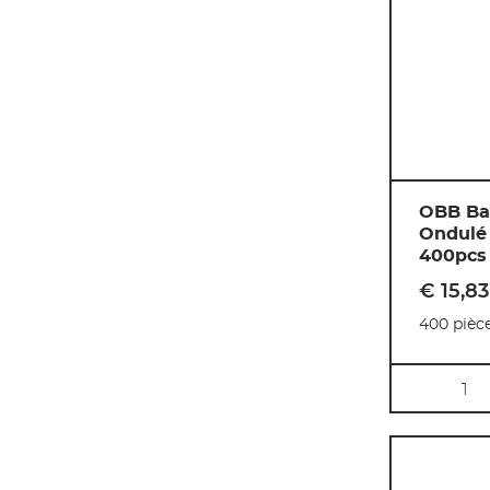
OBB Bas
Ondulé
400pcs
€ 15
,
83
400 pièc
Quantité