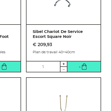
Sibel Chariot De Service
Foot
Escort Square Noir
€ 209
,
93
les
Plan de travail 40×40cm
Quantité