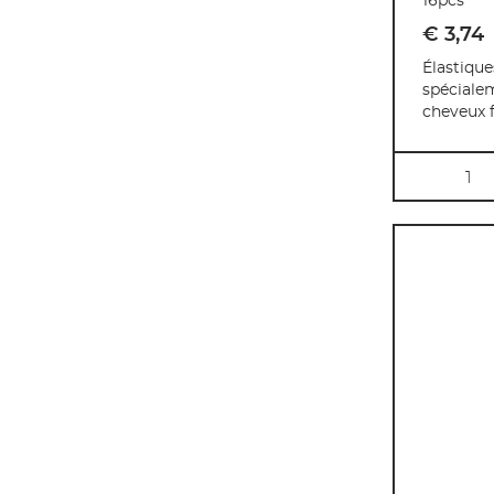
16pcs
€ 3
,
74
Élastique
spécial
cheveux 
Quantité