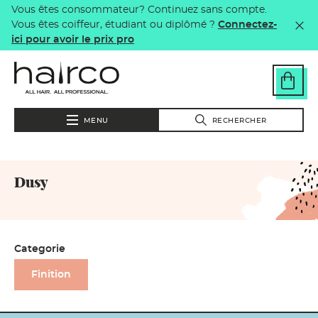
Vous êtes consommateur? Continuez sans compte.
Aller au contenu principal
Vous êtes coiffeur, étudiant ou diplômé ?
Connectez-
ici pour avoir le prix pro
MENU
RECHERCHER
Dusy
Categorie
Finition