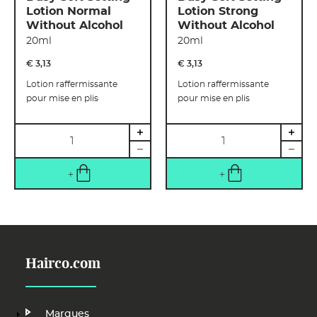
Lotion Normal
Lotion Strong
Without Alcohol
Without Alcohol
20ml
20ml
€ 3
,
13
€ 3
,
13
Lotion raffermissante
Lotion raffermissante
pour mise en plis
pour mise en plis
Quantité
Quantité
Hairco.com
Main
Marques