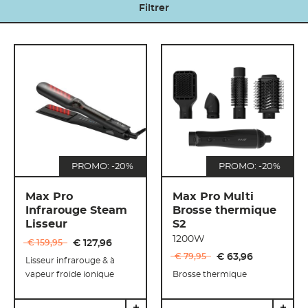
Filtrer
PROMO: -20%
PROMO: -20%
Max Pro
Max Pro Multi
Infrarouge Steam
Brosse thermique
Lisseur
S2
1200W
€ 159
,
95
€ 127
,
96
€ 79
,
95
€ 63
,
96
Lisseur infrarouge & à
vapeur froide ionique
Brosse thermique