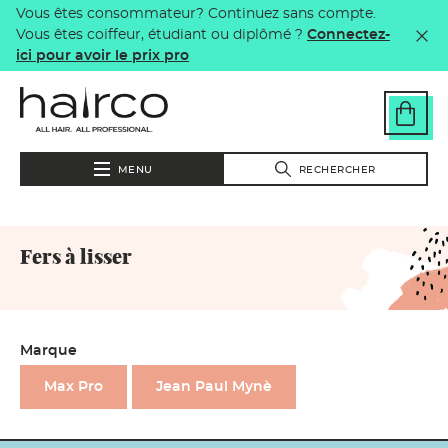
Vous êtes consommateur? Continuez sans compte.
Aller au contenu principal
Vous êtes coiffeur, étudiant ou diplômé ?
Connectez-
ici pour avoir le prix pro
MENU
RECHERCHER
Fers à lisser
Marque
Max Pro
Jean Paul Mynè