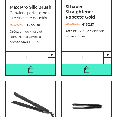
Sthauer
Max Pro Silk Brush
Straightener
Convient parfaitement
Papeete Gold
aux cheveux bouclés
€ 40
,
21
€ 32
,
17
€ 69
,
95
€ 55
,
96
Atteint 230°C en environ
Créez un look lisse et
30 secondes
sans frisottis avec la
brosse MAX PRO Silk
Quantité
Quantité