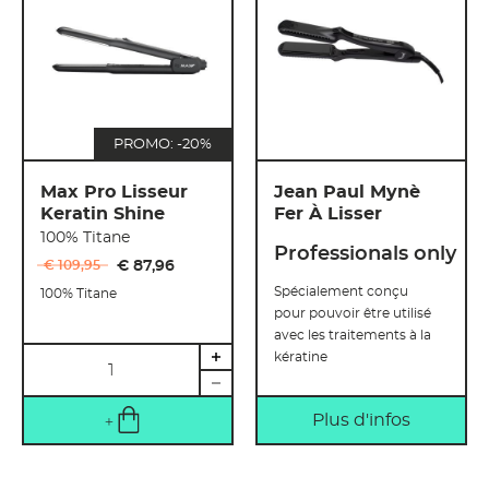
PROMO: -20%
Max Pro Lisseur
Jean Paul Mynè
Keratin Shine
Fer À Lisser
100% Titane
Professionals only
€ 109
,
95
€ 87
,
96
Spécialement conçu
100% Titane
pour pouvoir être utilisé
avec les traitements à la
Quantité
kératine
Plus d'infos