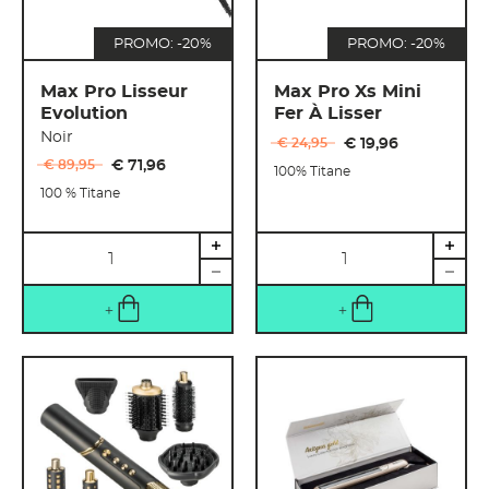
PROMO: -20%
PROMO: -20%
Max Pro Lisseur
Max Pro Xs Mini
Evolution
Fer À Lisser
Noir
€ 24
,
95
€ 19
,
96
€ 89
,
95
€ 71
,
96
100% Titane
100 % Titane
Quantité
Quantité