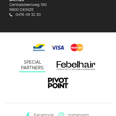
Gentsesteenweg 190
9800
DEINZE
0476 49 32 30
Facebook
Instagram