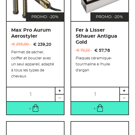
PROMO: -20%
PROMO: -20%
Max Pro Aurum
Fer à Lisser
Aerostyler
Sthauer Antigua
Gold
€ 299
,
00
€ 239
,
20
€ 72
,
22
€ 57
,
78
Permet de sécher,
coiffer et boucler avec
Plaques céramique-
un seul appareil, adapté
tourmaline à l'huile
à tous les types de
d'argan
cheveux
Quantité
Quantité