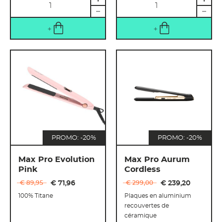
Quantité
Quantité
PROMO: -20%
PROMO: -20%
Max Pro Evolution
Max Pro Aurum
Pink
Cordless
€ 89
,
95
€ 71
,
96
€ 299
,
00
€ 239
,
20
100% Titane
Plaques en aluminium
recouvertes de
céramique