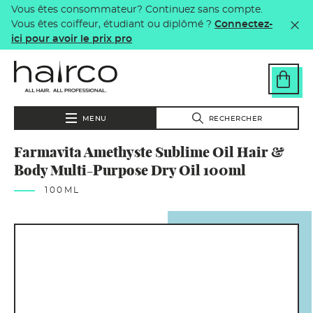
Vous êtes consommateur? Continuez sans compte.
Aller au contenu principal
Vous êtes coiffeur, étudiant ou diplômé ?
Connectez-
ici pour avoir le prix pro
MENU
RECHERCHER
Farmavita Amethyste Sublime Oil Hair &
Body Multi-Purpose Dry Oil 100ml
100ML