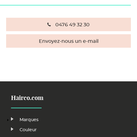
0476 49 32 30
Envoyez-nous un e-mail
Hairco.com
Main
Marques
Navigation
Couleur