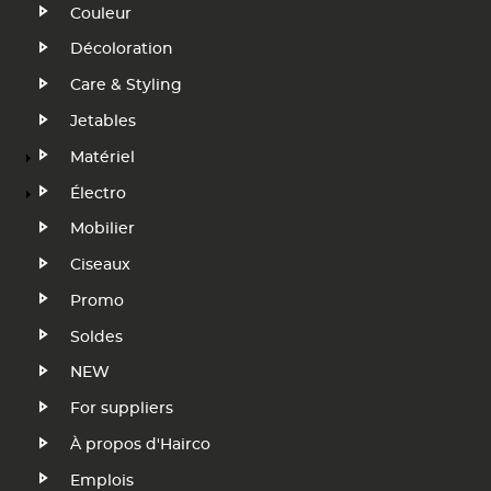
Navigation
Couleur
Décoloration
FR
Care & Styling
Jetables
Matériel
Électro
Mobilier
Ciseaux
Promo
Soldes
NEW
Footer
For suppliers
Menu
À propos d'Hairco
Emplois