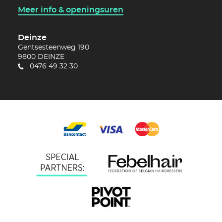
Meer info & openingsuren
Deinze
Gentsesteenweg 190
9800
DEINZE
0476 49 32 30