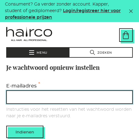
Consument? Ga verder zonder account. Kapper,
Overslaan en naar de inhoud gaan
student of gediplomeerd?
Login/registreer hier voor
professionele prijzen
MENU
ZOEKEN
Je wachtwoord opnieuw instellen
E-mailadres
Instructies voor het resetten van het wachtwoord worden
naar je e-mailadres verstuurd.