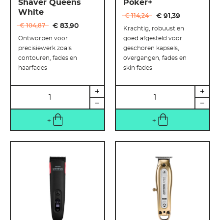
Shaver Queens
Poker+
White
€ 114
,
24
€ 91
,
39
€ 104
,
87
€ 83
,
90
Krachtig, robuust en
Ontworpen voor
goed afgesteld voor
precisiewerk zoals
geschoren kapsels,
contouren, fades en
overgangen, fades en
haarfades
skin fades
Hoeveelheid
Hoeveelheid