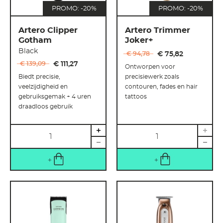
PROMO: -20%
PROMO: -20%
Artero Clipper
Artero Trimmer
Gotham
Joker+
Black
€ 94
,
78
€ 75
,
82
€ 139
,
09
€ 111
,
27
Ontworpen voor
Biedt precisie,
precisiewerk zoals
veelzijdigheid en
contouren, fades en hair
gebruiksgemak + 4 uren
tattoos
draadloos gebruik
Hoeveelheid
Hoeveelheid