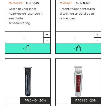
€ 262
,
99
€ 210
,
39
€ 223
,
34
€ 178
,
67
Geschikt voor ieder
Geschikt voor contouren
haartype en resulteert in
af te lijnen en details aan
een vlotte
te brengen
scheerervaring
Hoeveelheid
Hoeveelheid
PROMO: -20%
PROMO: -20%