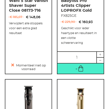
Wahl 5 Star Vanish
Babyliss Pro
Shaver Super
4rtists Clipper
Close 08173-716
LOPROFX Gold
FX825GE
€ 185
,
07
€ 148
,
06
€ 229
,
90
€ 160
,
93
Verwijdert alle stoppels
voor een extra glad
Geschikt voor ieder
resultaat
haartype en resulteert in
een vlotte
scheerervaring
Hoeveelheid
Momenteel niet op
voorraad