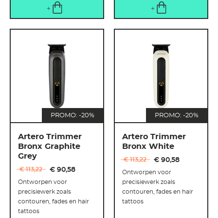
PROMO: -20%
PROMO: -20%
Artero Trimmer
Artero Trimmer
Bronx Graphite
Bronx White
Grey
€ 113
,
22
€ 90
,
58
€ 113
,
22
€ 90
,
58
Ontworpen voor
Ontworpen voor
precisiewerk zoals
precisiewerk zoals
contouren, fades en hair
contouren, fades en hair
tattoos
tattoos