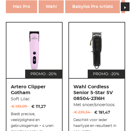
n
Max Pro
Wahl
Babyliss Pro 4rtists
A
PROMO: -20%
PROMO: -20%
Artero Clipper
Wahl Cordless
Gotham
Senior 5-Star 5V
08504-2316H
Soft Lilac
Met snoer/snoerloos
€ 139
,
09
€ 111
,
27
€ 239
,
34
€ 191
,
47
Biedt precisie,
veelzijdigheid en
Geschikt voor ieder
gebruiksgemak + 4 uren
haartype en resulteert in