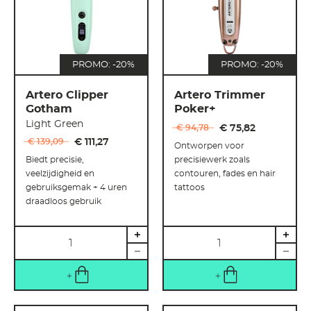
PROMO: -20%
PROMO: -20%
Artero Clipper
Artero Trimmer
Gotham
Poker+
Light Green
€ 94
,
78
€ 75
,
82
€ 139
,
09
€ 111
,
27
Ontworpen voor
Biedt precisie,
precisiewerk zoals
veelzijdigheid en
contouren, fades en hair
gebruiksgemak + 4 uren
tattoos
draadloos gebruik
Hoeveelheid
Hoeveelheid