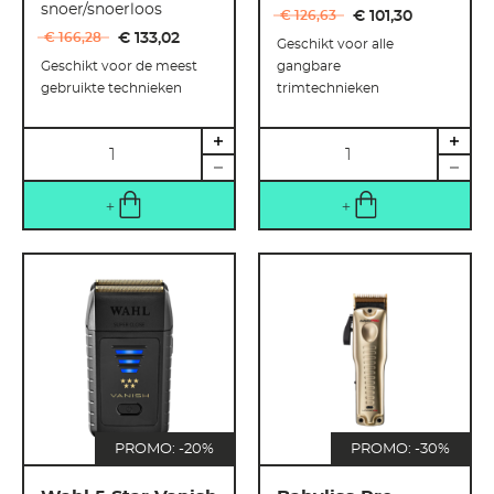
snoer/snoerloos
€ 126
,
63
€ 101
,
30
€ 166
,
28
€ 133
,
02
Geschikt voor alle
Geschikt voor de meest
gangbare
gebruikte technieken
trimtechnieken
Hoeveelheid
Hoeveelheid
PROMO: -20%
PROMO: -30%