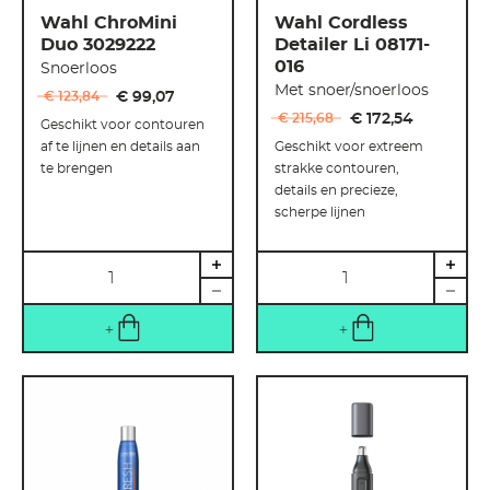
Wahl ChroMini
Wahl Cordless
Duo 3029222
Detailer Li 08171-
016
Snoerloos
Met snoer/snoerloos
€ 123
,
84
€ 99
,
07
€ 215
,
68
€ 172
,
54
Geschikt voor contouren
af te lijnen en details aan
Geschikt voor extreem
te brengen
strakke contouren,
details en precieze,
scherpe lijnen
Hoeveelheid
Hoeveelheid