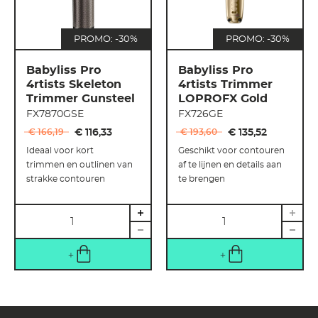
PROMO: -30%
PROMO: -30%
Babyliss Pro
Babyliss Pro
4rtists Skeleton
4rtists Trimmer
Trimmer Gunsteel
LOPROFX Gold
FX7870GSE
FX726GE
€ 166
,
19
€ 116
,
33
€ 193
,
60
€ 135
,
52
Ideaal voor kort
Geschikt voor contouren
trimmen en outlinen van
af te lijnen en details aan
strakke contouren
te brengen
Hoeveelheid
Hoeveelheid