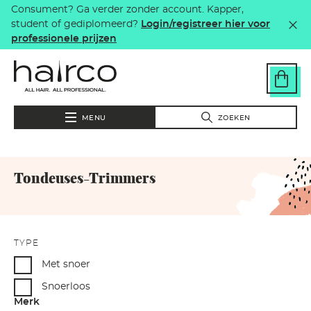
Consument? Ga verder zonder account. Kapper,
Overslaan en naar de inhoud gaan
student of gediplomeerd?
Login/registreer hier voor
professionele prijzen
MENU
ZOEKEN
Tondeuses-Trimmers
TYPE
Met snoer
Snoerloos
Merk