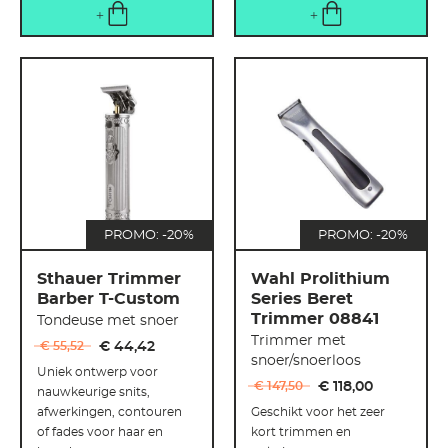
PROMO: -20%
PROMO: -20%
Sthauer Trimmer
Wahl Prolithium
Barber T-Custom
Series Beret
Trimmer 08841
Tondeuse met snoer
Trimmer met
€ 55
,
52
€ 44
,
42
snoer/snoerloos
Uniek ontwerp voor
€ 147
,
50
€ 118
,
00
nauwkeurige snits,
afwerkingen, contouren
Geschikt voor het zeer
of fades voor haar en
kort trimmen en