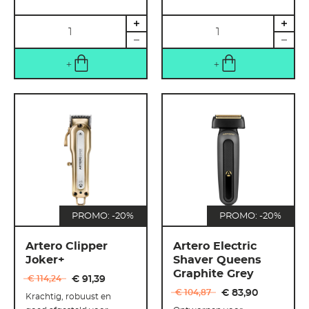
Hoeveelheid
Hoeveelheid
PROMO: -20%
PROMO: -20%
Artero Clipper
Artero Electric
Joker+
Shaver Queens
Graphite Grey
€ 114
,
24
€ 91
,
39
€ 104
,
87
€ 83
,
90
Krachtig, robuust en