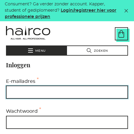
Consument? Ga verder zonder account. Kapper,
Overslaan en naar de inhoud gaan
student of gediplomeerd?
Login/registreer hier voor
professionele prijzen
MENU
ZOEKEN
Inloggen
E-mailadres
Wachtwoord