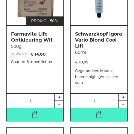
PROMO: -50%
Farmavita Life
Schwarzkopf Igora
Ontkleuring Wit
Vario Blond Cool
Lift
500g
60ml
€ 29
,
20
€ 14
,
60
Gaat tot 6 tonen lichter
€ 18
,
05
Gegarandeerde koele
blonde highlights in één
stap
Hoeveelheid
Hoeveelheid