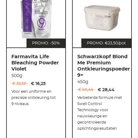
PROMO: -50%
PROMO: €23,50/pot
Farmavita Life
Schwarzkopf Blond
Bleaching Powder
Me Premium
Violet
Ontkleuringspoeder
9+
500g
450g
€ 32
,
50
€ 16
,
25
€ 60
,
44
€ 28
,
44
Voor een uniforme en
precieze ontkleuring tot
Verbeterde formule met
9 niveaus
Swell Control
Technology voor
nauwkeurige en
gecontroleerde
oplichtingsresultaten