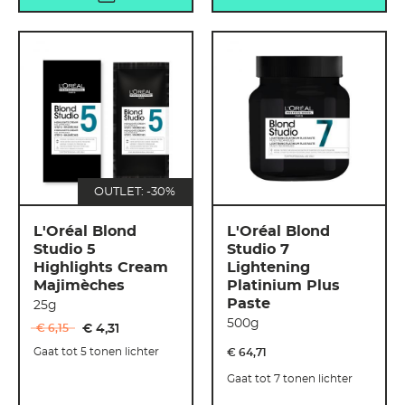
OUTLET: -30%
L'Oréal Blond
L'Oréal Blond
Studio 5
Studio 7
Highlights Cream
Lightening
Majimèches
Platinium Plus
Paste
25g
500g
€ 6
,
15
€ 4
,
31
Gaat tot 5 tonen lichter
€ 64
,
71
Gaat tot 7 tonen lichter