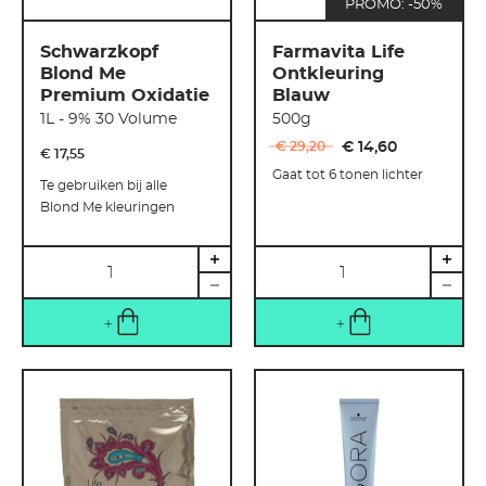
PROMO: -50%
Schwarzkopf
Farmavita Life
Blond Me
Ontkleuring
Premium Oxidatie
Blauw
1L - 9% 30 Volume
500g
€ 29
,
20
€ 14
,
60
€ 17
,
55
Gaat tot 6 tonen lichter
Te gebruiken bij alle
Blond Me kleuringen
Hoeveelheid
Hoeveelheid