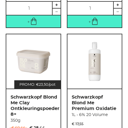
Hoeveelheid
Hoeveelheid
PROMO: €23,50/pot
Schwarzkopf Blond
Schwarzkopf
Me Clay
Blond Me
Ontkleuringspoeder
Premium Oxidatie
8+
1L - 6% 20 Volume
350g
€ 17
,
55
€ 60
,
44