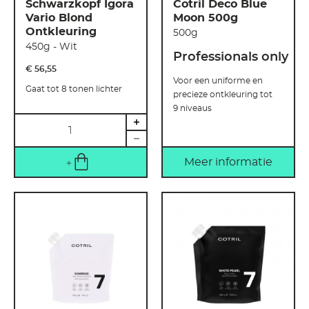
Schwarzkopf Igora
Cotril Deco Blue
Vario Blond
Moon 500g
Ontkleuring
500g
450g - Wit
Professionals only
€ 56
,
55
Voor een uniforme en
Gaat tot 8 tonen lichter
precieze ontkleuring tot
9 niveaus
Hoeveelheid
Meer informatie