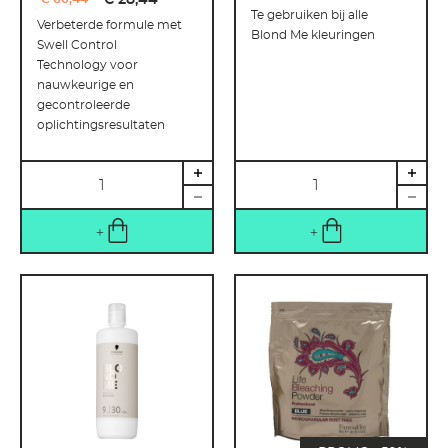
€ 28
,
44
Te gebruiken bij alle
Verbeterde formule met
Blond Me kleuringen
Swell Control
Technology voor
nauwkeurige en
gecontroleerde
oplichtingsresultaten
Hoeveelheid
Hoeveelheid