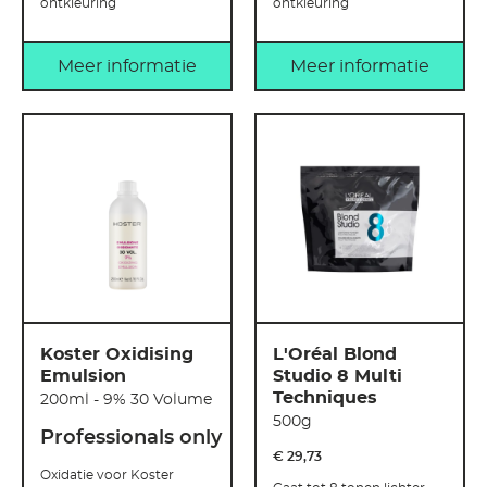
ontkleuring
ontkleuring
Meer informatie
Meer informatie
Koster Oxidising
L'Oréal Blond
Emulsion
Studio 8 Multi
Techniques
200ml - 9% 30 Volume
500g
Professionals only
€ 29
,
73
Oxidatie voor Koster