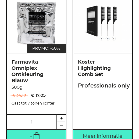
PROMO: -50%
Farmavita
Koster
Omniplex
Highlighting
Ontkleuring
Comb Set
Blauw
Professionals only
500g
€ 34
,
10
€ 17
,
05
Gaat tot 7 tonen lichter
Hoeveelheid
Meer informatie