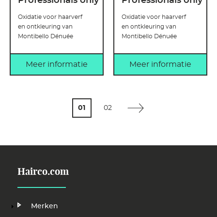
Professionals only
Professionals only
Oxidatie voor haarverf
Oxidatie voor haarverf
en ontkleuring van
en ontkleuring van
Montibello Dénuée
Montibello Dénuée
Meer informatie
Meer informatie
Paginering
Huidige
01
Pagina
02
pagina
Hairco.com
Hoofdnavigatie
Merken