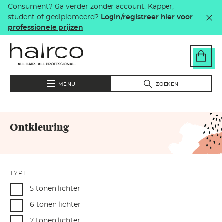
Consument? Ga verder zonder account. Kapper,
Overslaan en naar de inhoud gaan
student of gediplomeerd?
Login/registreer hier voor
professionele prijzen
MENU
ZOEKEN
Ontkleuring
TYPE
5 tonen lichter
6 tonen lichter
7 tonen lichter