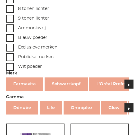
8 tonen lichter
9 tonen lichter
Ammoniavrij
Blauw poeder
Exclusieve merken
Publieke merken
Wit poeder
Merk
n
Farmavita
Schwarzkopf
L'Oréal Professio
Gamma
n
Dénuée
Life
Omniplex
Glow