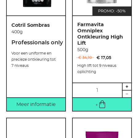
PROMO: -50%
Farmavita
Cotril Sombras
Omniplex
400g
Ontkleuring High
Professionals only
Lift
500g
Voor een uniforme en
€ 34
,
10
€ 17
,
05
precieze ontkleuring tot
7 niveaus
High lift tot 9 niveaus
oplichting
Hoeveelheid
Meer informatie