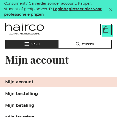
Consument? Ga verder zonder account. Kapper,
Overslaan en naar de inhoud gaan
student of gediplomeerd?
Login/registreer hier voor
professionele prijzen
MENU
ZOEKEN
Mijn account
Mijn account
Mijn bestelling
Mijn betaling