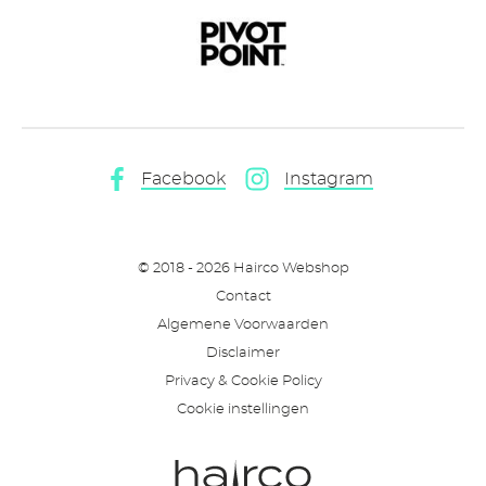
Social
Facebook
Instagram
Media
NL
© 2018 - 2026 Hairco Webshop
Disclaimer
Contact
Algemene Voorwaarden
Menu
Disclaimer
NL
Privacy & Cookie Policy
Cookie instellingen