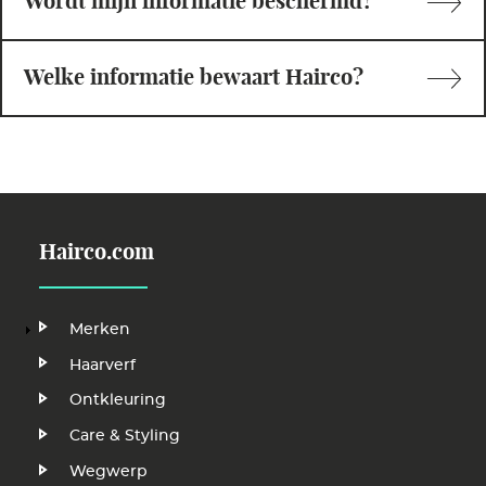
Wordt mijn informatie beschermd?
Welke informatie bewaart Hairco?
Hairco.com
Hoofdnavigatie
Merken
Haarverf
Ontkleuring
Care & Styling
Wegwerp