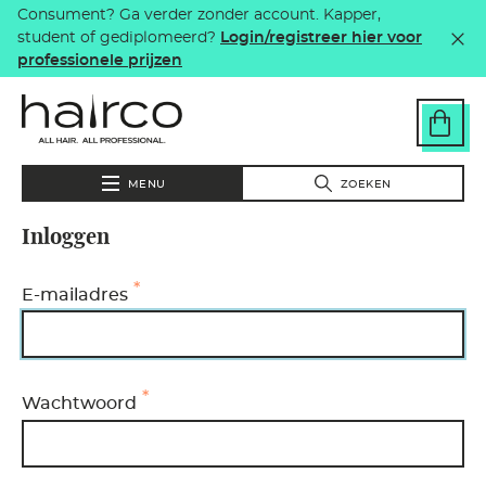
Consument? Ga verder zonder account. Kapper,
Overslaan en naar de inhoud gaan
student of gediplomeerd?
Login/registreer hier voor
professionele prijzen
MENU
ZOEKEN
Inloggen
E-mailadres
Wachtwoord