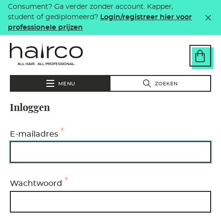
Consument? Ga verder zonder account. Kapper,
Overslaan en naar de inhoud gaan
student of gediplomeerd?
Login/registreer hier voor
professionele prijzen
MENU
ZOEKEN
Inloggen
E-mailadres
Wachtwoord