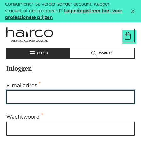
Consument? Ga verder zonder account. Kapper,
Overslaan en naar de inhoud gaan
student of gediplomeerd?
Login/registreer hier voor
professionele prijzen
MENU
ZOEKEN
Inloggen
E-mailadres
Wachtwoord