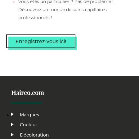
Vous êtes un particulier ? Pas de problème !
Découvrez un monde de soins capillaires
professionnels !
Enregistrez-vous ici!
Hairco.com
Main
Marques
Navigation
Couleur
Décoloration