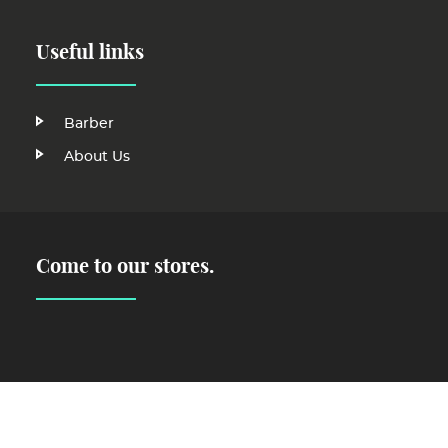
Useful links
Main
Barber
Footer
Navigation
About Us
Menu
EN
EN
Come to our stores.